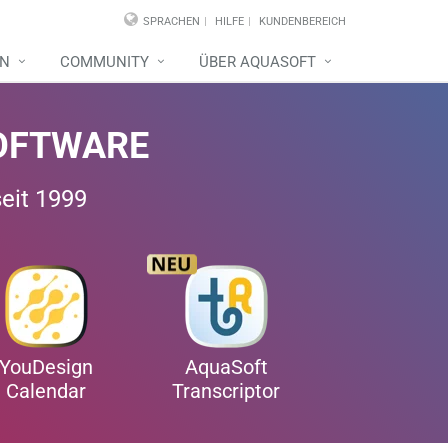
SPRACHEN
HILFE
KUNDENBEREICH
EN
COMMUNITY
ÜBER AQUASOFT
OFTWARE
seit 1999
YouDesign
AquaSoft
Calendar
Transcriptor